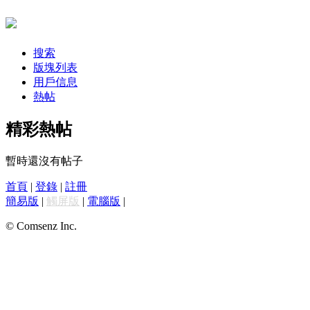
搜索
版塊列表
用戶信息
熱帖
精彩熱帖
暫時還沒有帖子
首頁
|
登錄
|
註冊
簡易版
|
觸屏版
|
電腦版
|
© Comsenz Inc.