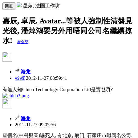
屋苑, 法團工作坊
回復
嘉辰, 卓辰, Avatar...等被人強制性清盤見
光後, 潘焯鴻要另外用唔同公司名繼續掠
水!
看全部
#
1
海龙
收藏
2012-11-27 08:59:41
有無人知China Technology Corporation Ltd是賣乜嘢?
#
2
海龙
2012-11-27 09:05:56
查個名(中科興業)嚇死人, 有北京, 厦门, 石家庄市嘅同名公司.