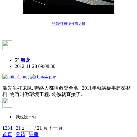
登錄/註冊後可看大圖
#
5
海龙
2012-11-28 09:08:30
潘先生好鬼鼠, 聯絡人都唔敢登全名. 2011年就講從事建築材
料. 物嘢叫做環境工程. 裝修就直接了.
1
2
3
4
.. 21
/ 21 頁
下一頁
首頁
|
登錄
|
註冊