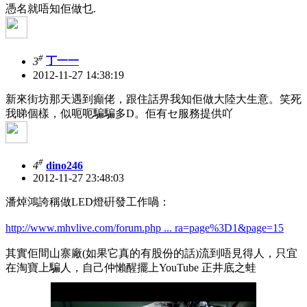
憑名就唔知佢做乜.
#
3
丁一一
2012-11-27 14:38:19
新來街坊那天遇到癲佬，跟住話畀我知佢做大陸大生意。笑死
我
睇個樣，似呃呃騙騙多D。佢有セ服務提供吖
#
4
dino246
2012-11-27 23:48:03
潘焯鴻誇稱做LED燈硏發工作喎：
http://www.mhvlive.com/forum.php ... ra=page%3D1&page=15
其實佢間山寨廠(如果它真的有股份的話)流到唔見得人，只宜
在淘寶上騙人，自己仲懶醒擺上YouTube 正井底之蛙