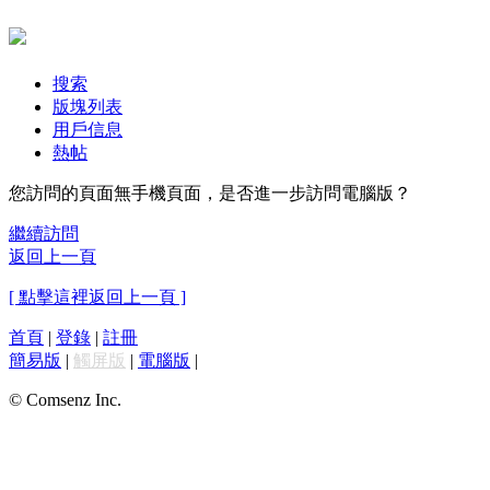
搜索
版塊列表
用戶信息
熱帖
您訪問的頁面無手機頁面，是否進一步訪問電腦版？
繼續訪問
返回上一頁
[ 點擊這裡返回上一頁 ]
首頁
|
登錄
|
註冊
簡易版
|
觸屏版
|
電腦版
|
© Comsenz Inc.