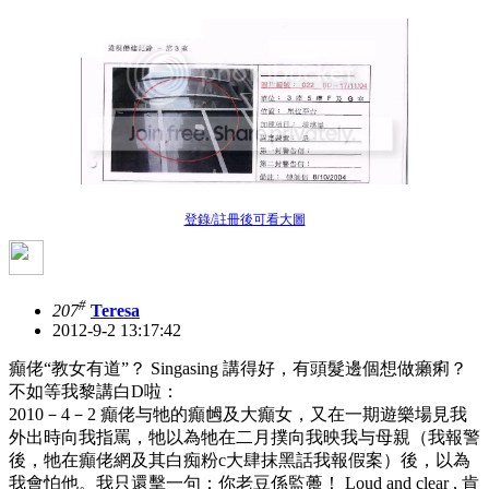
登錄/註冊後可看大圖
#
207
Teresa
2012-9-2 13:17:42
癲佬“教女有道”？ Singasing 講得好，有頭髮邊個想做癩痢？
不如等我黎講白D啦：
2010－4－2 癲佬与牠的癲乸及大癲女，又在一期遊樂場見我
外出時向我指罵，牠以為牠在二月撲向我映我与母親（我報警
後，牠在癲佬網及其白痴粉c大肆抹黑話我報假案）後，以為
我會怕他。我只還擊一句：你老豆係監躉！ Loud and clear , 肯