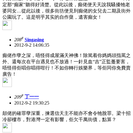
定那“癲家”聽得好清楚。從此以後，癲佬便天天說我騷擾牠老
婆同女…從此以後，很多街坊便見到癲佬的女兒去二期及街外
公園玩了。這是明乎其实的自作蘖，遺害癲女！
#
208
Singasing
2012-9-2 14:06:35
癲佬作孽之深，唔怪得成屋滿天神佛！除篤着你媽媽頭指罵之
外、還每次在平台遇見也不放過！一針見血“吉”正監躉要害，
唔怪得佢唱你唱得咁行！不如你轉行娛樂界，等佢同你免費賣
廣告！
#
209
丁一一
2012-9-2 19:30:25
顛佬的確罪孽深重，揀選信天主不能亦不會令牠脫罪。梁十招
冷卻樓市，對港灣一定有影響，佢欠千萬街債，點算？