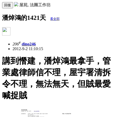
屋苑, 法團工作坊
回復
潘焯鴻的1421天
看全部
#
206
dino246
2012-9-2 11:10:15
講到憯建，潘焯鴻最拿手，管
業處律師信不理，屋宇署清拆
令不理，無法無天，但賊最愛
喊捉賊