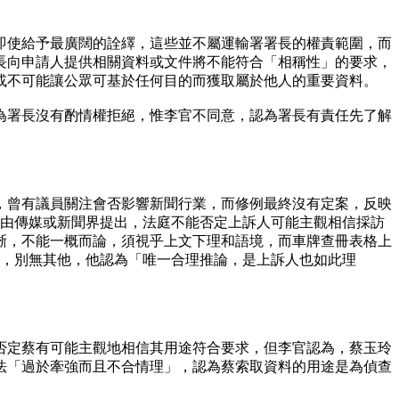
即使給予最廣闊的詮繹，這些並不屬運輸署署長的權責範圍，而
長向申請人提供相關資料或文件將不能符合「相稱性」的要求，
或不可能讓公眾可基於任何目的而獲取屬於他人的重要資料。
為署長沒有酌情權拒絕，惟李官不同意，認為署長有責任先了解
冊，曾有議員關注會否影響新聞行業，而修例最終沒有定案，反映
請由傳媒或新聞界提出，法庭不能否定上訴人可能主觀相信採訪
晰，不能一概而論，須視乎上文下理和語境，而車牌查冊表格上
個，別無其他，他認為「唯一合理推論，是上訴人也如此理
否定蔡有可能主觀地相信其用途符合要求，但李官認為，蔡玉玲
法「過於牽強而且不合情理」，認為蔡索取資料的用途是為偵查