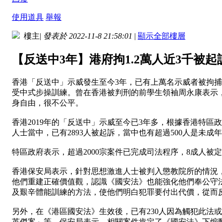
使用道具
舉報
樓主
|
發表於 2022-11-8 21:58:01
|
顯示全部樓層
【反送中3年】港府拘1.2萬人近3千被
香港「反送中」示威發生至今3年，已有上萬名示威者被拘捕
受中式步操訓練。曾在香港被判刑的前學生領袖周永康表示
身自由，很不公平。
香港2019年的「反送中」示威至今已3年多，根據香港特區政
人士當中，已有2893人被起訴，當中也有超過500人是未成
特區政府表示，超過2000宗案件已完成司法程序，8成人被
香港保安局表示，針對思想激進人士被判入懲教院所的情況
他們重建正確價值觀，認識《國安法》也能強化他們奉公守
及艱辛體能訓練的方法，使他們明白犯罪要付出代價，從而
另外，在《港區國安法》生效後，已有230人因為觸犯此法
英傑案」等。保安局表示，相關案件肯定了《國安法》下煽