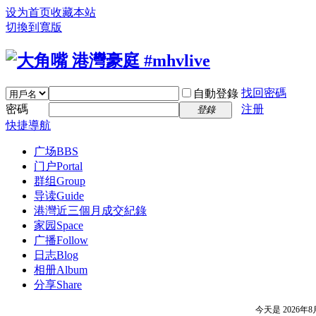
设为首页
收藏本站
切換到寬版
找回密碼
自動登錄
密碼
注册
登錄
快捷導航
广场
BBS
门户
Portal
群组
Group
导读
Guide
港灣近三個月成交紀錄
家园
Space
广播
Follow
日志
Blog
相册
Album
分享
Share
今天是
2026年