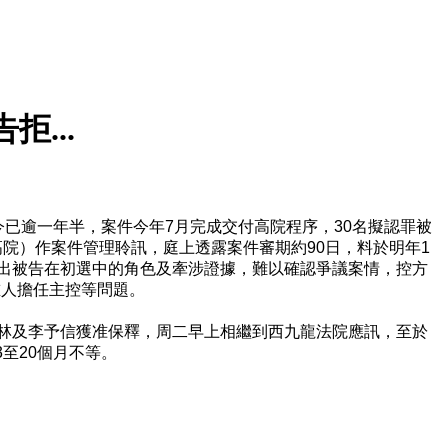
...
今已逾一年半，案件今年7月完成交付高院程序，30名擬認罪被
院）作案件管理聆訊，庭上透露案件審期約90日，料於明年1
指出被告在初選中的角色及牽涉證據，難以確認爭議案情，控方
誰人擔任主控等問題。
耀林及李予信獲准保釋，周二早上相繼到西九龍法院應訊，至於
至20個月不等。