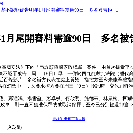
ve
案不認罪被告明年1月尾開審料需逾90日 多名被告拒. ...
月尾開審料需逾90日 多名被告拒
《港區國安法》下的「串謀顛覆國家政權罪」案件，由首次提堂至
擬不認罪被告，周二（8日）早上一併於西九龍裁判法院（暫代高
放近百條影片；多名辯方代表在庭上質疑，指控方至今未能準確
活在幻想中」，又要求控方要在周三（9日）聆訊時，交代屆時
偉聰、鄭達鴻、楊雪盈、彭卓棋、何啟明、施德來、林景楠、柯
政亨，則一直不獲准保釋或被取消保釋，至今已分別被還押逾13
登錄/註冊後可看大圖
。（AC攝）