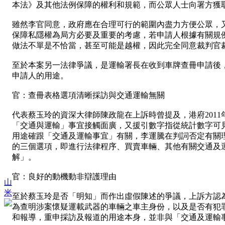
本法》及其他法例保障的權利和規範，而公眾人士向署方獲
雖然李官同意，政府應在合理可行的範圍內盡力方便公眾，
保障私隱權為局方必要及重要的考慮，若申請人根據有關規
做法不單是不恰當，甚至可能是越權，因此完全同意裁判官
至於本案另一法律爭議，是運輸署長在收到車牌查冊申請後
申請人的用途。
官：查冊表格選項清晰採訪與交通運輸無關
代表蔡玉玲的資深大律師陳政龍在上訴時曾提及，港府201
「交通與運輸」事宜接觸面廣，又援引數字指從統計數字可見
用途確跟「交通及運輸事宜」有關，李運騰在判詞否定有關
的三個選項，即進行法律程序、買賣車輛、其他有關交通及
解」。
官：良好的動機動非辯護理由
山
米
至於蔡玉玲是否「明知」而作出虛假陳述的爭議，上訴方認
為查明涉案懷疑運載武器的車輛之車主身份，以及是否有犯
和報導，重申採訪及報道的用途本身，並非與「交通及運輸