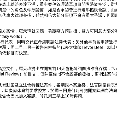
在庭上紛紛表達不滿，重申案件管理清單項目問卷過於空泛，辯
初選中的角色及牽涉證據，如是否承認曾進行選舉協調會議，由
名代表大律師亦指，雖然相信大部分事項不會有重大爭議，但因
控方案情，羅天瑋就回應，冀跟辯方商討後，雙方可同意大部分
asy world）。
自行代表，同時交代正考慮聘請法律代表；另外他早前曾申請進
，周二早上另一被告何桂藍的代表大律師Trevor Beel，
的依賴度而決定。
指控文件，羅天瑋提出在開審前14天會把陳詞向法准庭存檔，卻
rial Review）前提交，但陳慶偉指不會設審前覆核，更關
及暴動案及立法會特權法案件，審期跟本案重疊，法官陳慶偉表
束，陳慶偉休庭前要求控方，於周三回應何時可把開案陳詞向法
被告會因此加入審訊。聆訊周三早上10時再續。