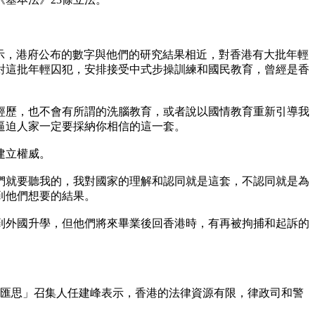
示，港府公布的數字與他們的研究結果相近，對香港有大批年輕
對這批年輕囚犯，安排接受中式步操訓練和國民教育，曾經是香
的經歷，也不會有所謂的洗腦教育，或者說以國情教育重新引導我
逼迫人家一定要採納你相信的這一套。
建立權威。
們就要聽我的，我對國家的理解和認同就是這套，不認同就是為
到他們想要的結果。
到外國升學，但他們將來畢業後回香港時，有再被拘捕和起訴的
政匯思」召集人任建峰表示，香港的法律資源有限，律政司和警