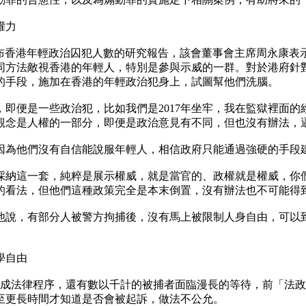
權力
發布香港年輕政治囚犯人數的研究報告，該會董事會主席周永康表
同方法敵視香港的年輕人，特別是參與示威的一群。對於港府針
的手段，施加在香港的年輕政治犯身上，試圖幫他們洗腦。
即便是一些政治犯，比如我們是2017年坐牢，我在監獄裡面
觀念是人權的一部分，即便是政治意見有不同，但也沒有辦法，
因為他們沒有自信能說服年輕人，相信政府只能通過強硬的手段
採納這一套，純粹是展示權威，就是當官的、政權就是權威，你
的看法，但他們這種政策完全是本末倒置，沒有辦法也不可能得
他說，有部分人被警方拘捕後，沒有馬上被限制人身自由，可以
學自由
件完成法律程序，還有數以千計的被捕者面臨漫長的等待，前「法
至更長時間才知道是否會被起訴，做法不公允。