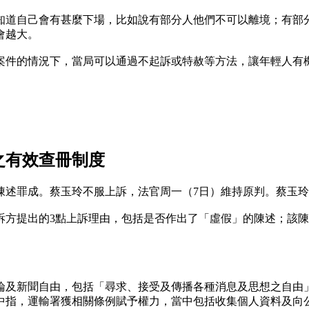
知道自己會有甚麼下場，比如說有部分人他們不可以離境；有部
會越大。
案件的情況下，當局可以通過不起訴或特赦等方法，讓年輕人有
之有效查冊制度
陳述罪成。蔡玉玲不服上訴，法官周一（7日）維持原判。蔡玉
訴方提出的3點上訴理由，包括是否作出了「虛假」的陳述；該
論及新聞自由，包括「尋求、接受及傳播各種消息及思想之自由
中指，運輸署獲相關條例賦予權力，當中包括收集個人資料及向