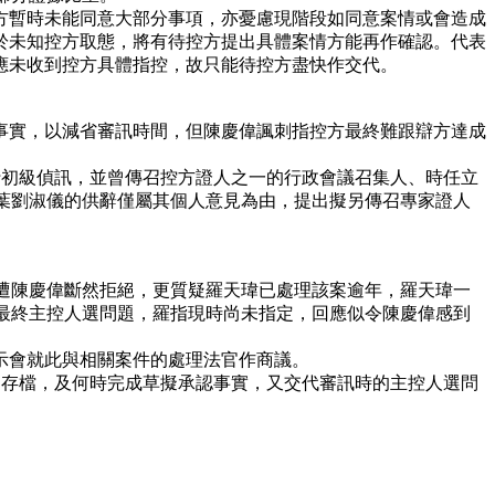
方暫時未能同意大部分事項，亦憂慮現階段如同意案情或會造成
於未知控方取態，將有待控方提出具體案情方能再作確認。代表
應未收到控方具體指控，故只能待控方盡快作交代。
事實，以減省審訊時間，但陳慶偉諷刺指控方最終難跟辯方達成
行初級偵訊，並曾傳召控方證人之一的行政會議召集人、時任立
就以葉劉淑儀的供辭僅屬其個人意見為由，提出擬另傳召專家證人
遭陳慶偉斷然拒絕，更質疑羅天瑋已處理該案逾年，羅天瑋一
注案件最終主控人選問題，羅指現時尚未指定，回應似令陳慶偉感到
示會就此與相關案件的處理法官作商議。
庭存檔，及何時完成草擬承認事實，又交代審訊時的主控人選問