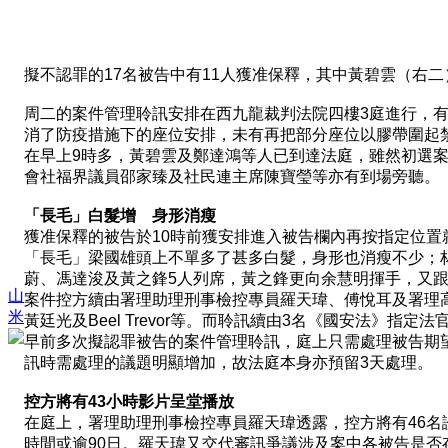
擬不認罪的17名被告中有11人獲准保釋，其中黃碧雲（右
周二的案件管理聆訊安排在西九龍裁判法院四樓3庭進行，
消了防疫措施下的座位安排，未有再把部分座位以膠帶圍起
在早上9時多，黃碧雲及鄭達鴻等人已到達法庭，雖然初選
會社福界議員邵家臻及社民連主席陳寶瑩等亦有到場旁聽。
「長毛」白髮增 身形消瘦
獲准保釋的被告於10時前獲安排進入被告欄內再按指定位置
「長毛」梁國雄頭上不單多了甚多白髮，身形也消瘦不少；
蔚、馮達浚及黃之鋒5人列席，黃之鋒更向余慧明揮手，又
山
案件控方續由署理助理刑事檢控專員羅天瑋、傅悅耳及署理
米
黃廷光及Beel Trevor等。而聆訊續由3名《國安法》指
早前多次擬認罪被告的案件管理聆訊，庭上只需處理被告期
訊時需處理的議題明顯增加，故法庭本身亦預留3天處理。
控方將有
43
小時影片呈堂播放
在庭上，署理助理刑事檢控專員羅天瑋透露，控方將有46名證
時間或逾90日。羅天瑋又交代審訊爭議涉及案中各被告是