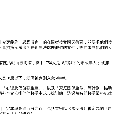
安排被定義為「思想激進」的在囚者接受國民教育，並要求他們接
大量拘捕示威者卻長期無法處理他們的案件，等同限制他們的人
有關活動而被拘捕，當中1754人是18歲以下的未成年人；被捕
人是18歲以下，最高被判刑入獄5年半。
、「心理及價值觀重整」、以及「家庭關係重修」等計劃，協助
另外也會安排他們接受中式步操訓練，透過短時間接受嚴格紀律
判刑，定罪率高達百分之百，包括首宗以《國安法》被定罪的「唐
基本法》23條立法。