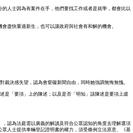
分的人士因為有案件在手，他們要找工作或者是就學，都會比以
機會盡快重過新生，也可以讓政府與社會有和解的機會。
玲對裁決感失望，認為會窒礙新聞自由，同時她強調無悔無愧。
陳述是「要項」上的陳述；以及是否「明知」該陳述是要項上虛
」，認為法庭需以廣義的解讀及符合公眾認知的角度去理解選項
公眾人士提供車輛登記證明書的權力，須受條例立法原意、《基