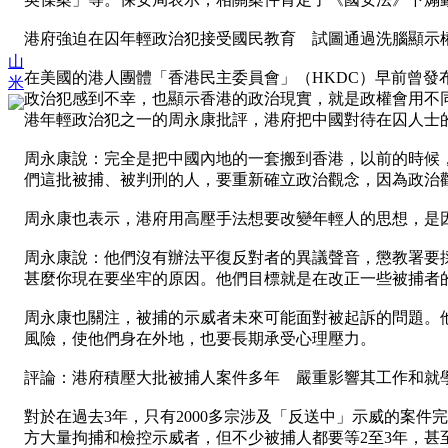
港府強迫在囚年輕政治犯接受國民教育 試圖通過洗腦顯示
山
在美國的港人團體「香港民主委員會」（HKDC）早前曾
米
政治犯感到不幸，也顯示香港的政治現實，就是政權會用不
港年輕政治犯之一的周永康批評，港府把中國對待在囚人士
周永康說：完全是把中國內地的一套搬到香港，以前的時候，
們這批被捕、被判刑的人，要重新確立政治觀念，因為政治
周永康也表示，港府用高壓手法想要改變年輕人的思想，是
周永康說：他們沒有辦法平復反對者的異議聲音，懲教署要
甚麼你現在要坐牢的原因。他們目標就是在改正一些被捕者
周永康也關注，被捕的示威者未來可能面對被起訴的問題。
風險，使他們身在外地，也要長期承受心理壓力。
評論：港府積壓大批被捕人案件多年 嚴重影響其工作和就
對於在過去3年，只有2000多宗涉及「反送中」示威的案
方大量拘捕和檢控示威者，但不少被捕人都要等2至3年，甚