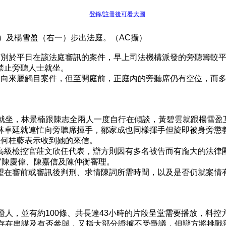
登錄/註冊後可看大圖
二）及楊雪盈（右一）步出法庭。（AC攝）
有別於平日在該法庭審訊的案件，早上司法機構派發的旁聽籌較
禁止旁聽人士就坐。
案向來屬觸目案件，但至開庭前，正庭內的旁聽席仍有空位，而
就坐，林景楠跟陳志全兩人一度自行在傾談，黃碧雲就跟楊雪盈互
林卓廷就連忙向旁聽席揮手，鄒家成也同樣揮手但旋即被身旁懲
跟何桂藍表示收到她的來信。
高級檢控官莊文欣任代表，辯方則因有多名被告而有龐大的法律
定法官陳慶偉、陳嘉信及陳仲衡審理。
望在審前或審訊後判刑、求情陳詞所需時間，以及是否仍就案情
人，並有約100條、共長達43小時的片段呈堂需要播放，料控
否存在串謀及有否參與，又指大部分證據不受爭議，但辯方將挑戰