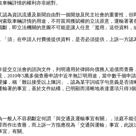
取車輛詳情的權利亦非絕對。
又認為資訊流通及新聞自由對一個開放及民主社會的重要性，但
例索取車輛詳情的用途，不符當局獲賦權的立法原意，運輸署署
裁斷，即立法機關的意圖不可能是讓人任意「濫用」這些資料，
，「須」在申請人付費後提供資料，是否必須提供，上訴一方認
1年提交立法會的諮詢文件，列明適用於律師向債務人追債而查
，2010年5萬多個查冊申請中近半無訂明用途，當中數千個申
理據，稱「難以接受以上陳詞」，認為某字詞或字句意義是否清
運輸署的事宜，基於文件結構，已明顯而清晰地表達選項只得3
為一般人不容易斷定何謂「與交通及運輸事宜有關」，法庭不能
罪而作出查冊，而上訴一方指應視為「交通與運輸」事宜，此說
事宜」有關。