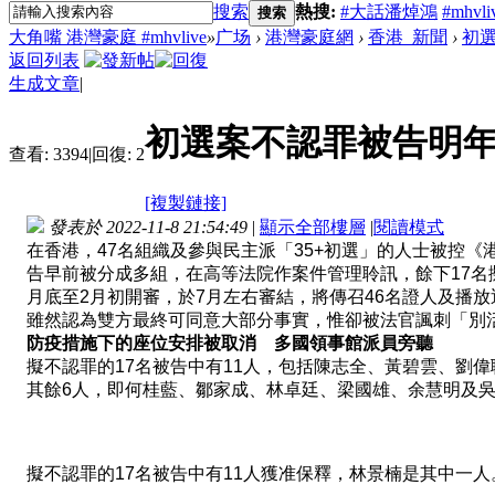
搜索
熱搜:
#大話潘焯鴻
#mhvli
搜索
大角嘴 港灣豪庭 #mhvlive
»
广场
›
港灣豪庭網
›
香港_新聞
›
初選
返回列表
生成文章
|
初選案不認罪被告明年1
查看:
3394
|
回復:
2
[複製鏈接]
發表於 2022-11-8 21:54:49
|
顯示全部樓層
|
閱讀模式
在香港，47名組織及參與民主派「35+初選」的人士被控
告早前被分成多組，在高等法院作案件管理聆訊，餘下17名
月底至2月初開審，於7月左右審結，將傳召46名證人及播
雖然認為雙方最終可同意大部分事實，惟卻被法官諷刺「別
防疫措施下的座位安排被取消 多國領事館派員旁聽
擬不認罪的17名被告中有11人，包括陳志全、黃碧雲、劉
其餘6人，即何桂藍、鄒家成、林卓廷、梁國雄、余慧明及吳
擬不認罪的17名被告中有11人獲准保釋，林景楠是其中一人