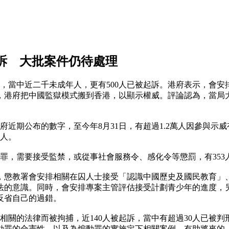
起訴 大批案件仍待處理
，當中近二千未成年人，更有500人已被起訴。港府表示，會
，港府把中國監獄模式搬到香港，以顯示權威。評論認為，當局
府近期公布的數字，至今年8月31日，有超過1.2萬人因參與示威
年人。
定罪，需要接受監禁，或從事社會服務令、感化令等懲罰，有353
，懲教署會安排相關在囚人士接受「認識中國歷史及國民教育」
法的意識。同時，會安排專案主管評估接受計劃青少年的進度，
反省自己的過錯。
或相關的法律而被拘捕，近140人被起訴，當中有超過30人已被
動罪的合憲性，以及為煽動罪的實施定下相關案例，有助將來的《