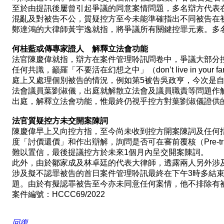
至於由提訊後屢曾引起爭議的同意案情問題，多名辯方代表
混亂及對被告不公，質疑控方至今未能準確指出不同被告在
鄭達鴻的大律師黃宇逸就指，將爭議所有關鍵控罪元素。多
何桂藍或傳專家證人 解釋立法會功能
法官陳慶偉就指，辯方在案件管理聆訊問卷中，爭議大部分
任何共識，籲羅「不要活在幻想之中」（don’t live in your fant
庭上又處理個別被告的情況，例如第5被告吳政亨，今次是
法會議員葉劉淑儀，出庭就解散立法會及議員職責等問題作解釋
出庭，解釋立法會功能，惟最終仍視乎控方對葉劉淑儀證供
法官質疑控方未交開案陳詞
陳慶偉早上又向控方指，至今尚未收到控方開案陳詞及任何
度「討價還價」和作出辯解，詢問是否可在審前覆核（Pre-t
難以置信，最後提議控方於未來1個月內呈交開案陳詞。
此外，由於鄒家成及林卓廷的代表大律師，透露兩人另外涉
涉及擬不認罪被告的首日案件管理聆訊最終在下午3時多結
題。由於有擬認罪被告至今亦未同意任何案情，他不排除有
案件編號：HCCC69/2022
回復