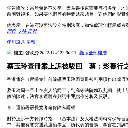
任建峰說：當然會是不公平，因為很多東西要等很多年，才
前困難很多。如果要他們等的時間越來越長，對他們的影響
他表示，在港府沒辦法設立特別法庭，加快處理年輕示威者
回復
支持
反對
使用道具
舉報
樓主
|
發表於 2022-11-8 22:00:13
|
顯示全部樓層
蔡玉玲查冊案上訴被駁回 蔡：影響行
香港電台《鏗鏘集》前編導蔡玉玲因查冊被判兩項作出虛假
蔡玉玲周一早上在友人陪同下，到高等法院領取判詞。就上
假的陳述，法官李運騰在判詞中逐點作分析及反駁。
官：運輸署署長要考慮保障私隱權
對於上訴一方聆訊時指，《基本法》及人權法同時有保障言
中「其他有關交通及運輸事宜」所代表的含義，李官在判詞