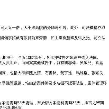
平日大近一倍，大小跟高院的旁聽籌相若。此外，司法機構亦取
多國領事館就有派員前來旁聽，民主黨劉慧卿及張文光、前立法
相揮手，至近10時15分，各還押被告才陸續被帶入法庭。
教人員阻止。而同案其他被告中，就有胡志偉、吳敏兒、袁嘉
團隊，包括大律師關文渭、石書銘、黃宇逸、馬維騉、張耀良、
有爭議等議題，惟由於案件涉及多名擬不認罪被告，案件管理聆
方案情需時55天處理，至於辯方案情料需時36天，換言之審期
部分證據比重。