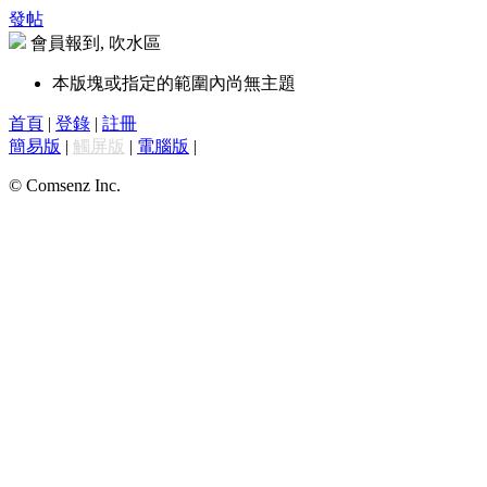
發帖
會員報到, 吹水區
本版塊或指定的範圍內尚無主題
首頁
|
登錄
|
註冊
簡易版
|
觸屏版
|
電腦版
|
© Comsenz Inc.