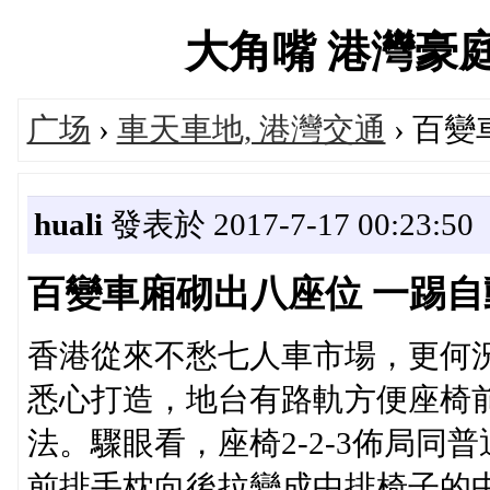
大角嘴 港灣豪庭 #mh
广场
›
車天車地, 港灣交通
› 百
huali
發表於 2017-7-17 00:23:50
百變車廂砌出八座位 一踢
香港從來不愁七人車市場，更何況呢
悉心打造，地台有路軌方便座椅
法。驟眼看，座椅2-2-3佈局
前排手枕向後拉變成中排椅子的