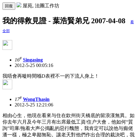
屋苑, 法團工作坊
回復
我的得救見證 - 葉浩賢弟兄 2007-04-08
看
全部
#
16
Singasing
2012-5-25 00:05:16
我唔會再嘥時間喺D表裡不一的下流人身上！
#
17
WongThasin
2012-5-25 12:21:06
相由心生，他現在看來与住在欽州街天橋底的留浪漢無異。如
你去年六月及今年三月有出席最低工資/住户大會，他如何“質
詢”司庫/拖着大声公搗亂的惡行醜態，我肯定可以說他与癲佬
潘一樣，極之卑鄙無恥。讓老天對他們作出合理的裁決吧，我