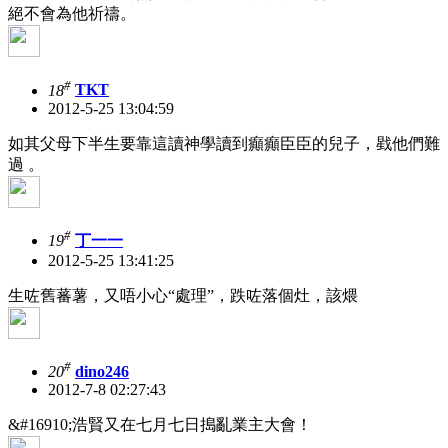
絕不會為他祈禱。
#
18
TKT
2012-5-25 13:04:59
如其父母下半生要靠這讀神學讀到癲癲臣臣的兒子，戥他們難
過 。
#
19
丁一一
2012-5-25 13:41:25
生咗舊蕃薯，又唔小心“處理”，跌咗落個灶，該煨
#
20
dino246
2012-7-8 02:27:43
&#16910;浩賢又在七月七日搗亂業主大會！